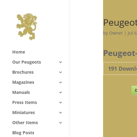
Peugeot
by
Owner
|
Jul 
Peugeot-
Home
Our Peugeots
191
Downl
Brochures
Magazines
D
Manuals
Press Items
Miniatures
Other Items
Blog Posts