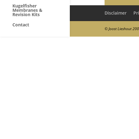
Kugelfisher
Membranes &
Disclaimer
Pr
Revision Kits
Contact
© Joost Lieshout 20