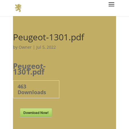
Peugeot-1301.pdf
by
Owner
|
Jul 5, 2022
Peugeot-
1301.pdf
463
Downloads
Download Now!