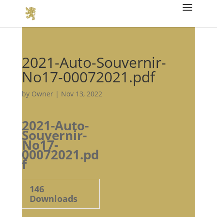
2021-Auto-Souvernir-
No17-00072021.pdf
by
Owner
|
Nov 13, 2022
2021-Auto-
Souvernir-
No17-
00072021.pd
f
146
Downloads