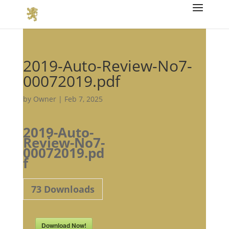
2019-Auto-Review-No7-
00072019.pdf
by
Owner
|
Feb 7, 2025
2019-Auto-
Review-No7-
00072019.pd
f
73
Downloads
Download Now!