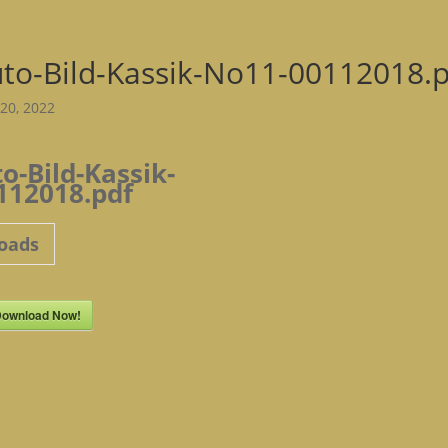
to-Bild-Kassik-No11-00112018.p
20, 2022
o-Bild-Kassik-
112018.pdf
oads
ownload Now!