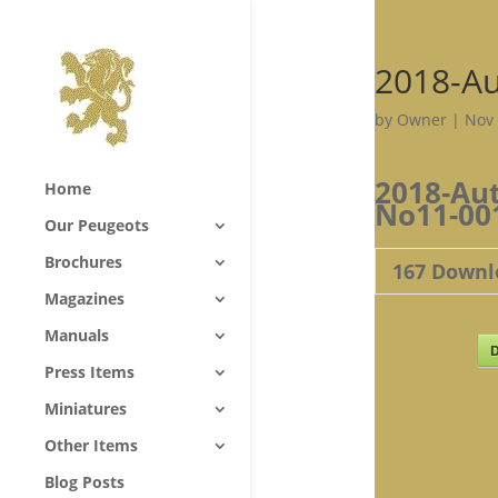
2018-Au
by
Owner
|
Nov 
2018-Aut
Home
No11-00
Our Peugeots
Brochures
167
Downl
Magazines
Manuals
D
Press Items
Miniatures
Other Items
Blog Posts