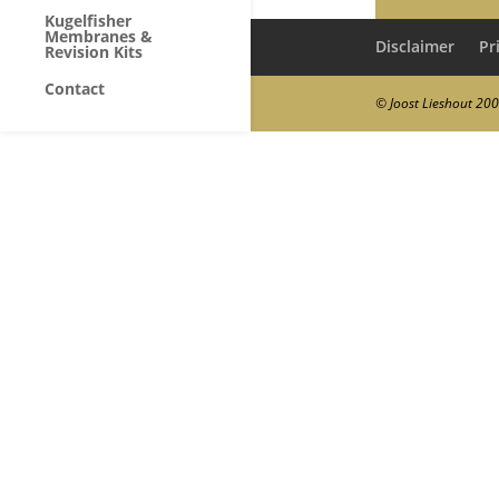
Kugelfisher
Membranes &
Disclaimer
Pr
Revision Kits
Contact
© Joost Lieshout 20