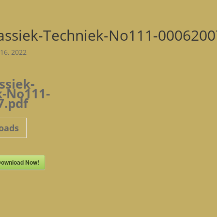
assiek-Techniek-No111-0006200
16, 2022
ssiek-
k-No111-
7.pdf
oads
ownload Now!