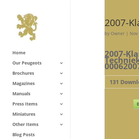
2007-Kl
by
Owner
|
Nov 
2007-Kla
Home
Technie
Our Peugeots
0006200
Brochures
131
Downl
Magazines
Manuals
Press Items
D
Miniatures
Other Items
Blog Posts