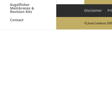
Kugelfisher
Membranes &
Disclaimer
Pr
Revision Kits
Contact
© Joost Lieshout 20