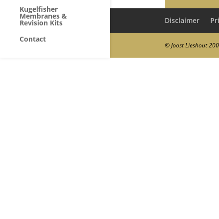
Kugelfisher
Membranes &
Disclaimer
Pr
Revision Kits
Contact
© Joost Lieshout 20