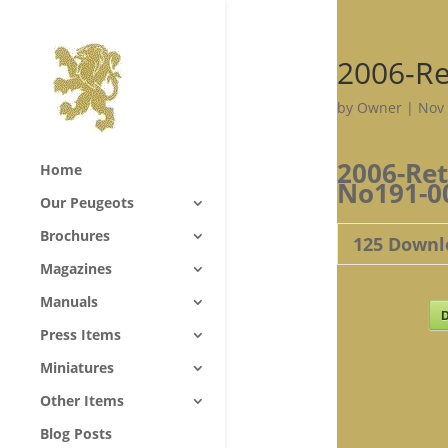
2006-Re
by
Owner
|
Nov 
2006-Ret
Home
No191-0
Our Peugeots
Brochures
125
Downl
Magazines
Manuals
D
Press Items
Miniatures
Other Items
Blog Posts