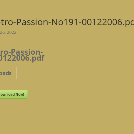
tro-Passion-No191-00122006.pd
26, 2022
ro-Passion-
0122006.pdf
oads
ownload Now!