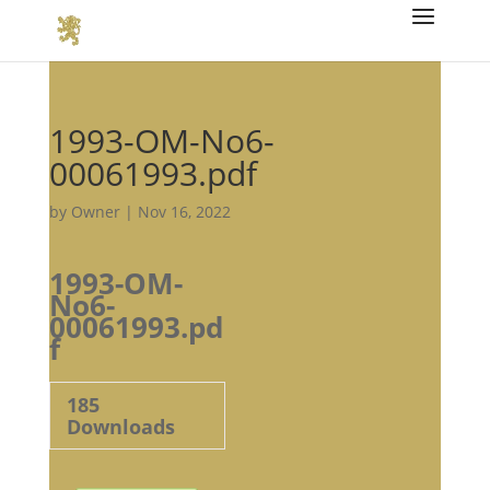
1993-OM-No6-
00061993.pdf
by
Owner
|
Nov 16, 2022
1993-OM-
No6-
00061993.pd
f
185
Downloads