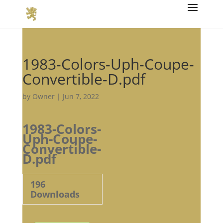
1983-Colors-Uph-Coupe-
Convertible-D.pdf
by
Owner
|
Jun 7, 2022
1983-Colors-
Uph-Coupe-
Convertible-
D.pdf
196
Downloads