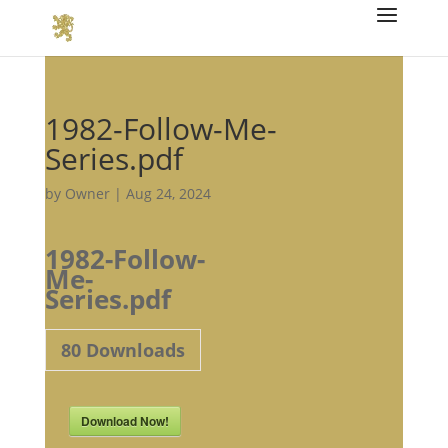
1982-Follow-Me-
Series.pdf
by
Owner
|
Aug 24, 2024
1982-Follow-
Me-
Series.pdf
80
Downloads
Download Now!