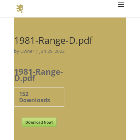
1981-Range-D.pdf
by
Owner
|
Jun 29, 2022
1981-Range-
D.pdf
152
Downloads
Download Now!