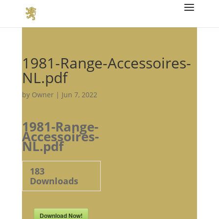
1981-Range-Accessoires-
NL.pdf
by
Owner
|
Jun 7, 2022
1981-Range-
Accessoires-
NL.pdf
183
Downloads
Download Now!