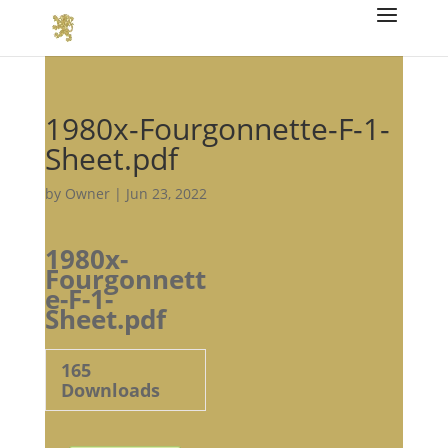
1980x-Fourgonnette-F-1-
Sheet.pdf
by
Owner
|
Jun 23, 2022
1980x-
Fourgonnett
e-F-1-
Sheet.pdf
165
Downloads