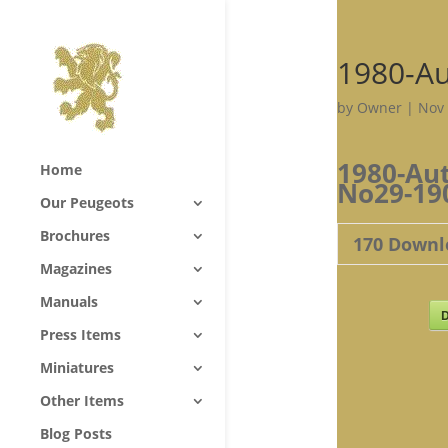
1980-A
by
Owner
|
Nov 
1980-Au
Home
No29-19
Our Peugeots
Brochures
170
Downl
Magazines
Manuals
D
Press Items
Miniatures
Other Items
Blog Posts