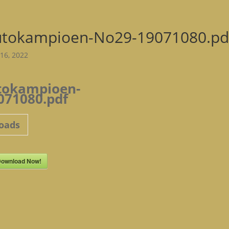
utokampioen-No29-19071080.pd
16, 2022
tokampioen-
071080.pdf
oads
ownload Now!