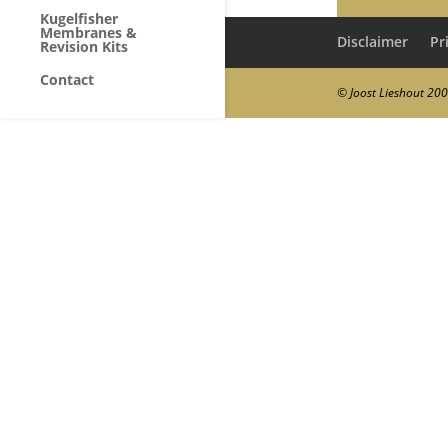
Kugelfisher
Membranes &
Disclaimer
Pr
Revision Kits
Contact
© Joost Lieshout 20