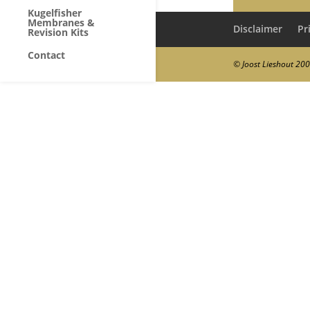
Kugelfisher
Membranes &
Disclaimer
Pr
Revision Kits
Contact
© Joost Lieshout 20