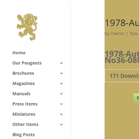
1978-A
by
Owner
|
Nov 
1978-Au
Home
No36-08
Our Peugeots
Brochures
171
Downl
Magazines
Manuals
D
Press Items
Miniatures
Other Items
Blog Posts