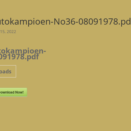
utokampioen-No36-08091978.pd
15, 2022
tokampioen-
091978.pdf
oads
ownload Now!