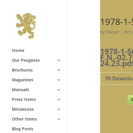
1978-1-
by
Owner
|
Oct 
1978-1-5
Home
F.N.-02.7
Our Peugeots
24.23.pd
Brochures
70
Downlo
Magazines
Manuals
Press Items
D
Miniatures
Other Items
Blog Posts