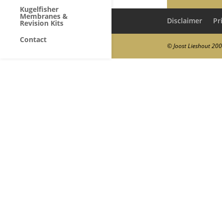
Kugelfisher
Membranes &
Disclaimer
Pr
Revision Kits
Contact
© Joost Lieshout 20