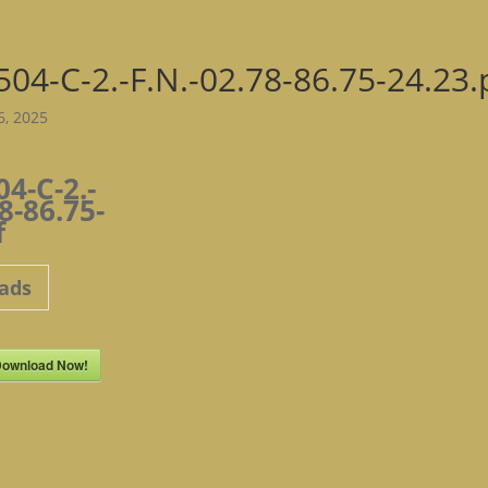
504-C-2.-F.N.-02.78-86.75-24.23.
6, 2025
04-C-2.-
8-86.75-
f
ads
ownload Now!