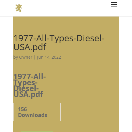
1977-All-Types-Diesel-
USA.pdf
by
Owner
|
Jun 14, 2022
1977-All-
Types-
Diesel-
USA.pdf
156
Downloads