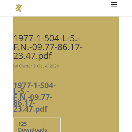
1977-1-504-L-5.-
F.N.-09.77-86.17-
23.47.pdf
by
Owner
|
Oct 4, 2024
1977-1-504-
L-5.-
F.N.-09.77-
86.17-
23.47.pdf
125
Downloads