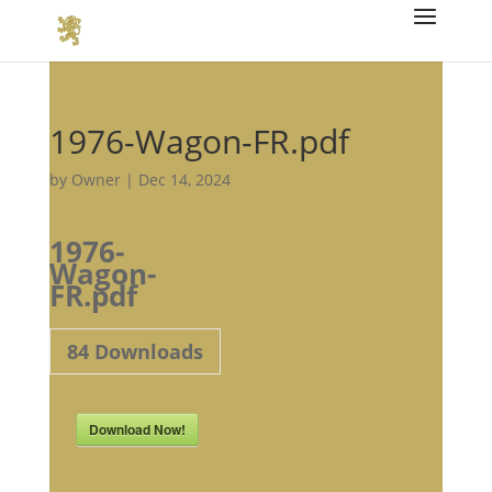
1976-Wagon-FR.pdf
by
Owner
|
Dec 14, 2024
1976-
Wagon-
FR.pdf
84
Downloads
Download Now!