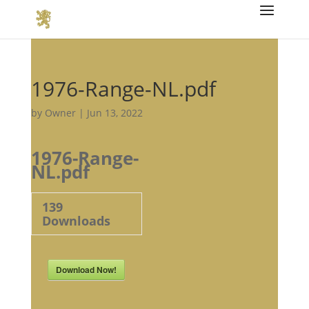
1976-Range-NL.pdf
by
Owner
|
Jun 13, 2022
1976-Range-
NL.pdf
139
Downloads
Download Now!