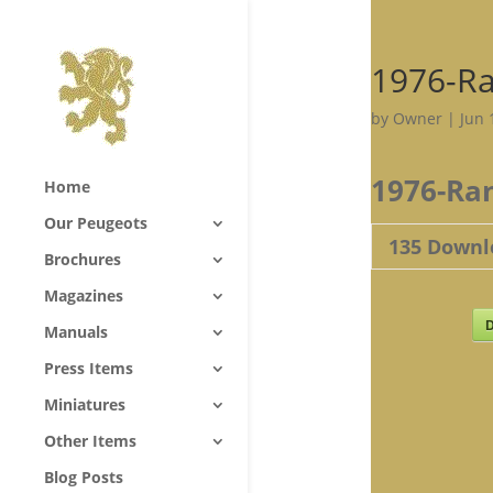
1976-R
by
Owner
|
Jun 
1976-Ra
Home
Our Peugeots
135
Downl
Brochures
Magazines
D
Manuals
Press Items
Miniatures
Other Items
Blog Posts