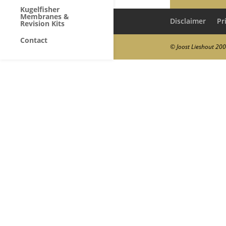
Kugelfisher
Membranes &
Disclaimer
Pr
Revision Kits
Contact
© Joost Lieshout 20