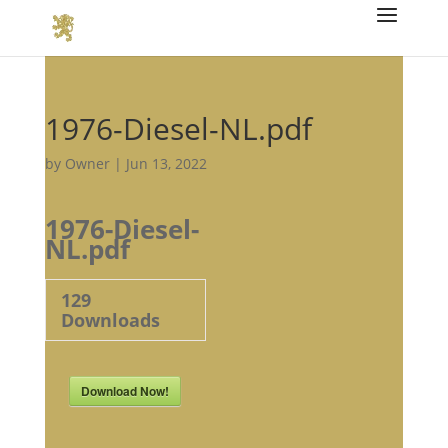
1976-Diesel-NL.pdf
by
Owner
|
Jun 13, 2022
1976-Diesel-
NL.pdf
129
Downloads
Download Now!