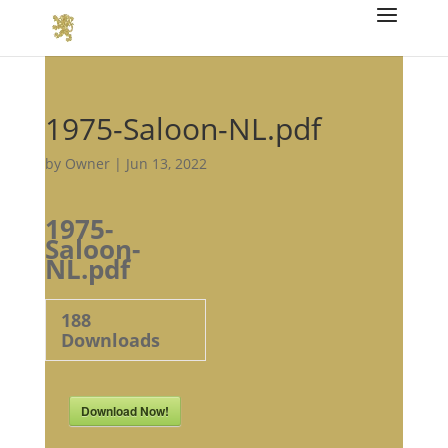
1975-Saloon-NL.pdf
by
Owner
|
Jun 13, 2022
1975-
Saloon-
NL.pdf
188
Downloads
Download Now!