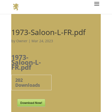
1973-Saloon-L-FR.pdf
by
Owner
|
Mar 24, 2023
1973-
Saloon-L-
FR.pdf
202
Downloads
Download Now!