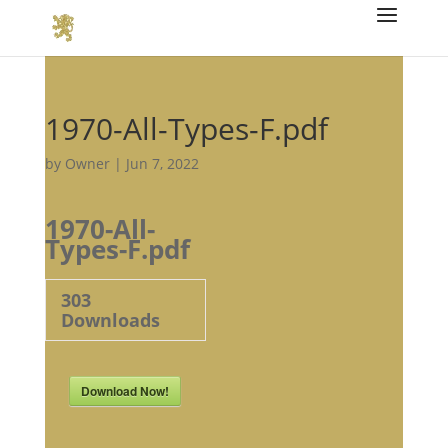
1970-All-Types-F.pdf
by
Owner
|
Jun 7, 2022
1970-All-
Types-F.pdf
303
Downloads
Download Now!