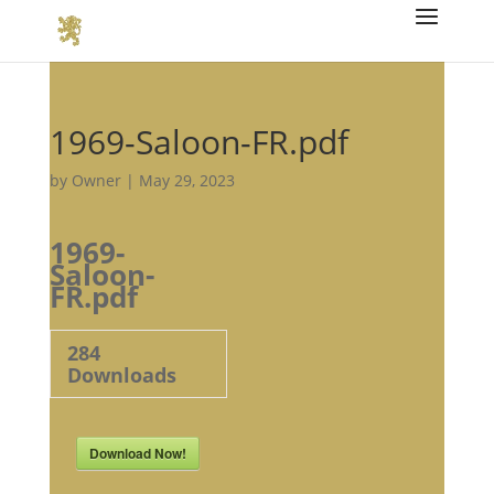
1969-Saloon-FR.pdf
by
Owner
|
May 29, 2023
1969-
Saloon-
FR.pdf
284
Downloads
Download Now!