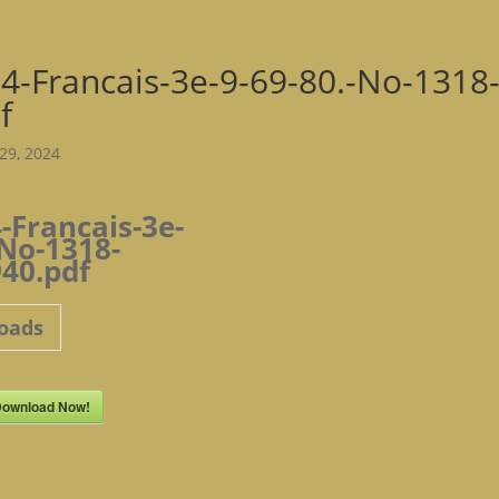
4-Francais-3e-9-69-80.-No-131
f
29, 2024
-Francais-3e-
-No-1318-
40.pdf
oads
ownload Now!