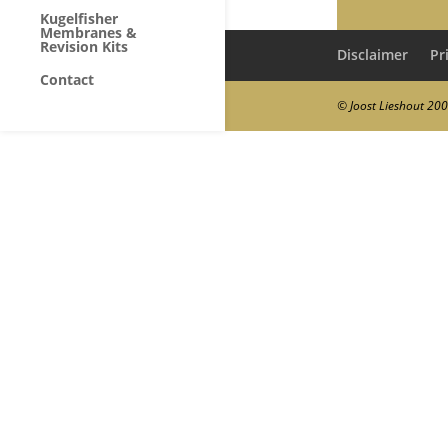
Kugelfisher
Membranes &
Revision Kits
Disclaimer
Pr
Contact
© Joost Lieshout 20