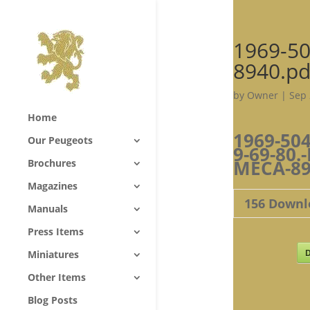
1969-50
8940.pd
by
Owner
|
Sep 
Home
1969-504
Our Peugeots
9-69-80.
MECA-89
Brochures
Magazines
156
Downl
Manuals
Press Items
D
Miniatures
Other Items
Blog Posts