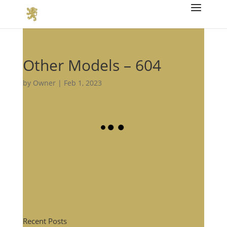
Other Models – 604
by
Owner
|
Feb 1, 2023
Recent Posts