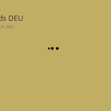
ds DEU
26, 2023