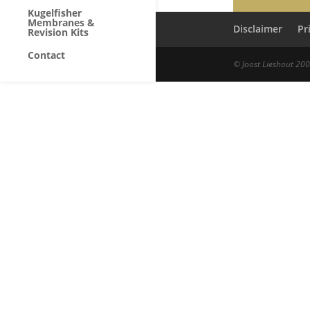
Kugelfisher
Membranes &
Disclaimer
Pr
Revision Kits
Contact
© Joost Lieshout 20