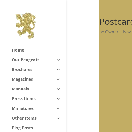
Postcar
by
Owner
|
Nov 
Home
Our Peugeots
Brochures
Magazines
Manuals
Press Items
Miniatures
Other Items
Blog Posts