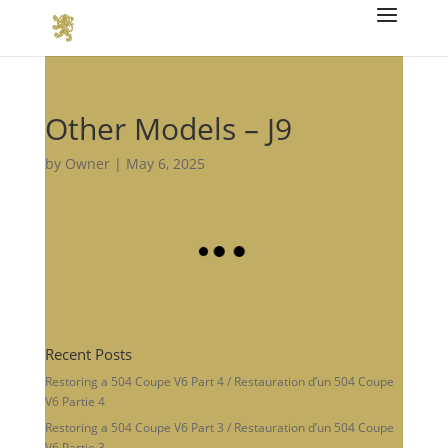
Other Models – J9
by
Owner
|
May 6, 2025
Recent Posts
Restoring a 504 Coupe V6 Part 4 / Restauration d’un 504 Coupe
V6 Partie 4
Restoring a 504 Coupe V6 Part 3 / Restauration d’un 504 Coupe
V6 Partie 3