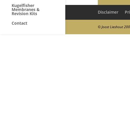
Kugelfisher
Membranes &
Disclaimer
Pr
Revision Kits
Contact
© Joost Lieshout 20