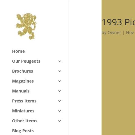
1993 Pi
by
Owner
|
Nov 
Home
Our Peugeots
Brochures
Magazines
Manuals
Press Items
Miniatures
Other Items
Blog Posts