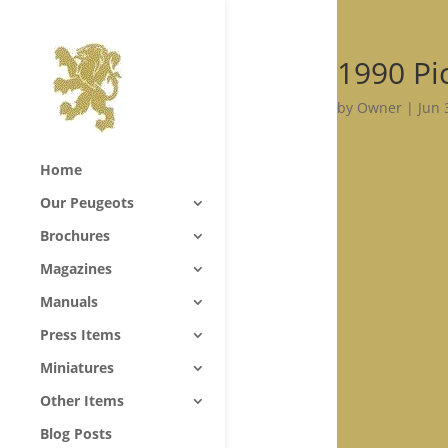
1990 Pi
by
Owner
|
Jun 
Home
Our Peugeots
Brochures
Magazines
Manuals
Press Items
Miniatures
Other Items
Blog Posts