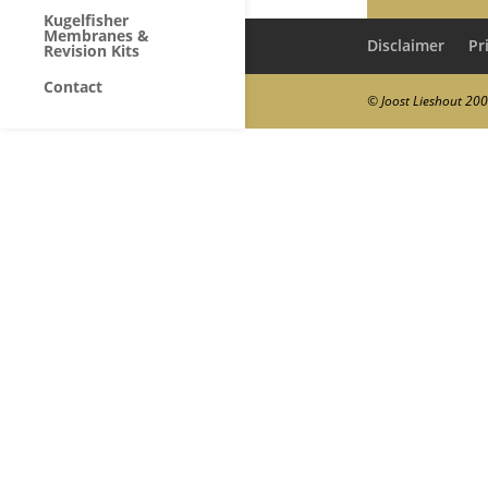
Kugelfisher
Membranes &
Disclaimer
Pr
Revision Kits
Contact
© Joost Lieshout 20