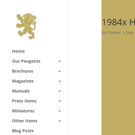
1984x H
by
Owner
|
Sep 
Home
Our Peugeots
Brochures
Magazines
Manuals
Press Items
Miniatures
Other Items
Blog Posts