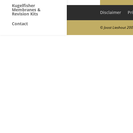
Kugelfisher
Membranes &
Disclaimer
Pr
Revision Kits
Contact
© Joost Lieshout 20