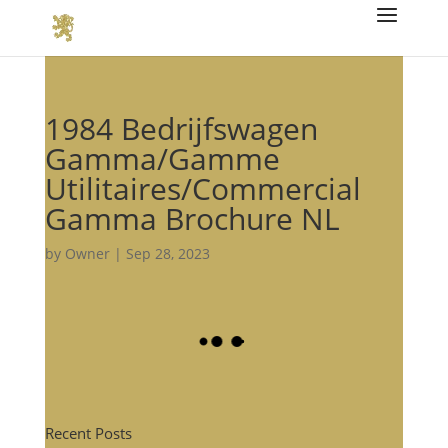
1984 Bedrijfswagen
Gamma/Gamme
Utilitaires/Commercial
Gamma Brochure NL
by
Owner
|
Sep 28, 2023
Recent Posts