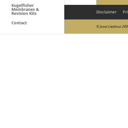
Kugelfisher
Membranes &
Disclaimer
Pr
Revision Kits
Contact
© Joost Lieshout 20