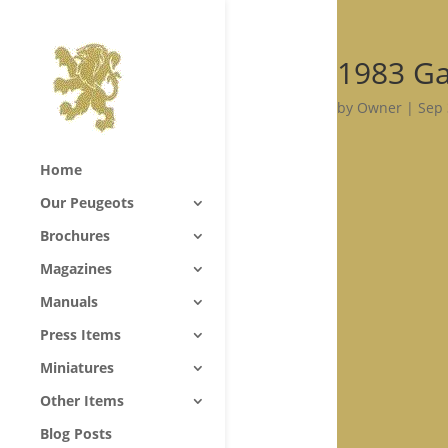
1983 G
by
Owner
|
Sep 
Home
Our Peugeots
Brochures
Magazines
Manuals
Press Items
Miniatures
Other Items
Blog Posts