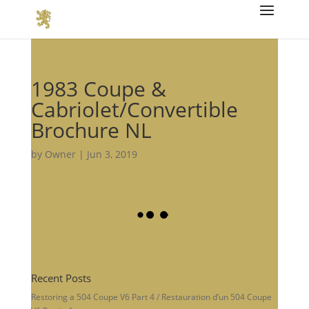
1983 Coupe &
Cabriolet/Convertible
Brochure NL
by
Owner
|
Jun 3, 2019
Recent Posts
Restoring a 504 Coupe V6 Part 4 / Restauration d’un 504 Coupe