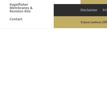
Kugelfisher
Membranes &
Disclaimer
Pr
Revision Kits
Contact
© Joost Lieshout 20