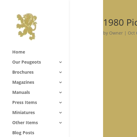
1980 Pi
by
Owner
|
Oct 
Home
Our Peugeots
Brochures
Magazines
Manuals
Press Items
Miniatures
Other Items
Blog Posts