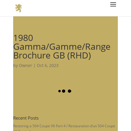
1980
Gamma/Gamme/Range
Brochure GB (RHD)
by
Owner
|
Oct 6, 2023
Recent Posts
Restoring a 504 Coupe V6 Part 4 / Restauration d’un 504 Coupe