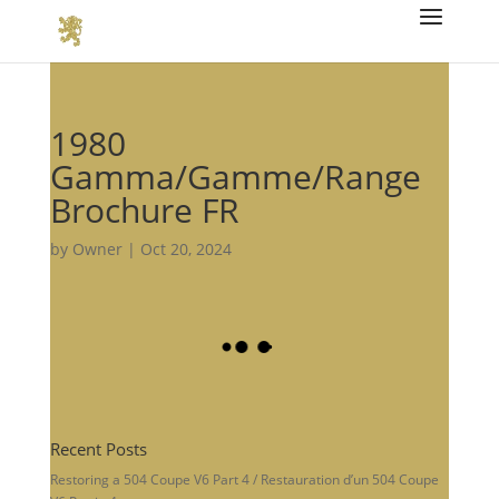
1980
Gamma/Gamme/Range
Brochure FR
by
Owner
|
Oct 20, 2024
Recent Posts
Restoring a 504 Coupe V6 Part 4 / Restauration d’un 504 Coupe