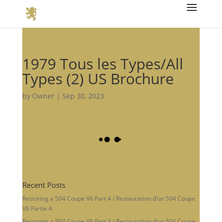
1979 Tous les Types/All
Types (2) US Brochure
by
Owner
|
Sep 30, 2023
Recent Posts
Restoring a 504 Coupe V6 Part 4 / Restauration d’un 504 Coupe
V6 Partie 4
Restoring a 504 Coupe V6 Part 3 / Restauration d’un 504 Coupe