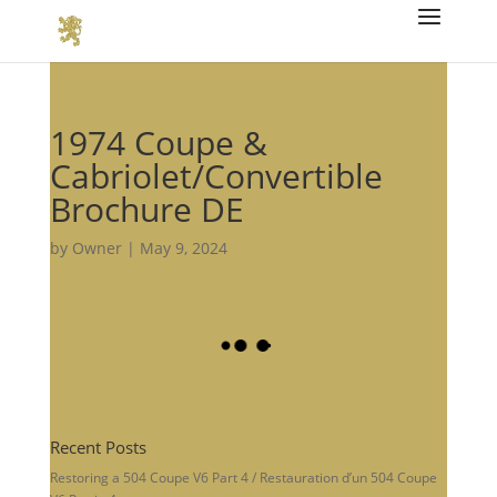
1974 Coupe &
Cabriolet/Convertible
Brochure DE
by
Owner
|
May 9, 2024
Recent Posts
Restoring a 504 Coupe V6 Part 4 / Restauration d’un 504 Coupe