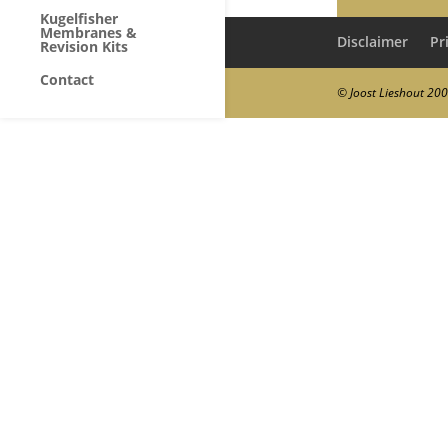
Kugelfisher
Membranes &
Disclaimer
Pr
Revision Kits
Contact
© Joost Lieshout 20