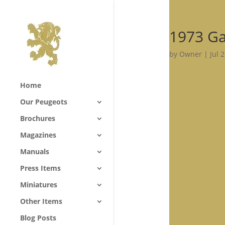
1973 G
by
Owner
|
Jul 
Home
Our Peugeots
Brochures
Magazines
Manuals
Press Items
Miniatures
Other Items
Blog Posts