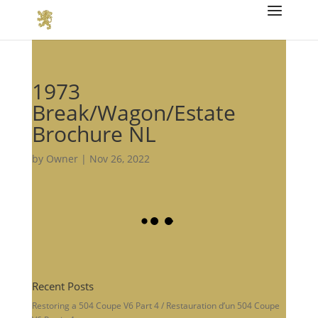
1973
Break/Wagon/Estate
Brochure NL
by
Owner
|
Nov 26, 2022
Recent Posts
Restoring a 504 Coupe V6 Part 4 / Restauration d’un 504 Coupe