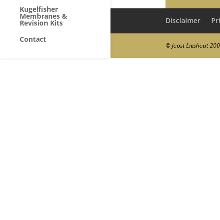
Kugelfisher
Membranes &
Disclaimer
Pr
Revision Kits
Contact
© Joost Lieshout 20