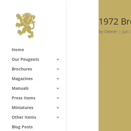
1972 Br
by
Owner
|
Jun 
Home
Our Peugeots
Brochures
Magazines
Manuals
Press Items
Miniatures
Other Items
Blog Posts