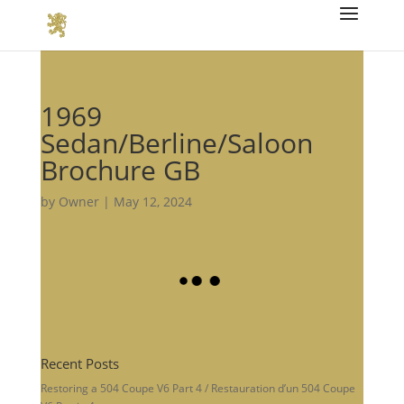
1969
Sedan/Berline/Saloon
Brochure GB
by
Owner
|
May 12, 2024
Recent Posts
Restoring a 504 Coupe V6 Part 4 / Restauration d’un 504 Coupe